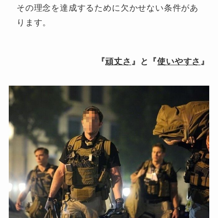
その理念を達成するために欠かせない条件があ
ります。
『
頑丈さ
』と『
使いやすさ
』