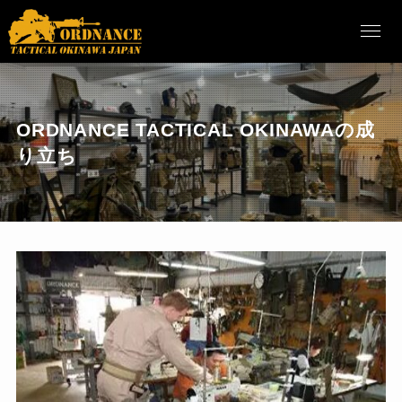
ORDNANCE TACTICAL OKINAWAの成
り立ち